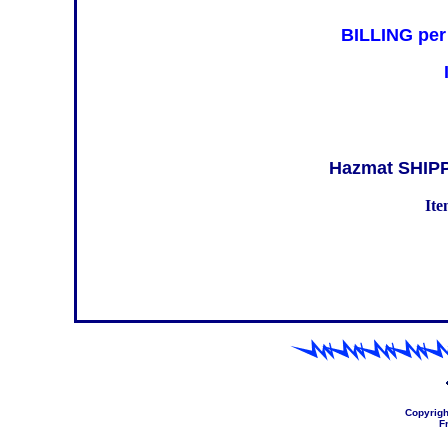
BILLING per
Hazmat SHIP
Ite
Copyrigh
F