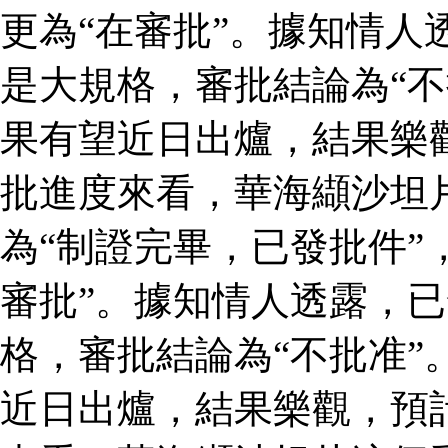
更為“在審批”。據知情人
是大規格，審批結論為“不
果有望近日出爐，結果樂
批進度來看，華海纈沙坦
為“制證完畢，已發批件”
審批”。據知情人透露，
格，審批結論為“不批准”
近日出爐，結果樂觀，預