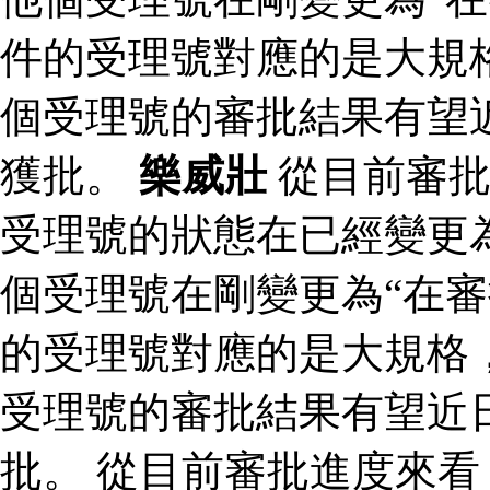
件的受理號對應的是大規格
個受理號的審批結果有望
獲批。
樂威壯
從目前審批
受理號的狀態在已經變更為
個受理號在剛變更為“在審
的受理號對應的是大規格，
受理號的審批結果有望近
批。 從目前審批進度來