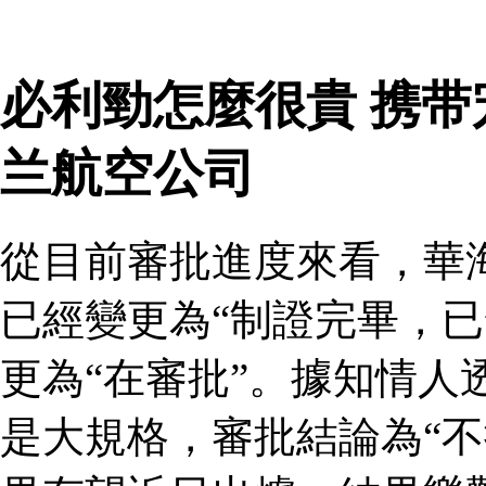
必利勁怎麼很貴 携
兰航空公司
從目前審批進度來看，華
已經變更為“制證完畢，已
更為“在審批”。據知情人
是大規格，審批結論為“不