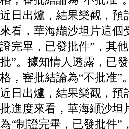
近日出爐，結果樂觀，預
來看，華海纈沙坦片這個
證完畢，已發批件”，其他
批”。據知情人透露，已
格，審批結論為“不批准”
近日出爐，結果樂觀，預
批進度來看，華海纈沙坦
為“制證完畢，已發批件”