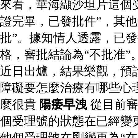
來看，華海纈沙坦片這個
證完畢，已發批件”，其他
批”。據知情人透露，已
格，審批結論為“不批准”
近日出爐，結果樂觀，預
障礙要怎麼治療有哪些心
麼很貴
陽痿早洩
從目前審
個受理號的狀態在已經變更
他個受理號在剛變更為“在