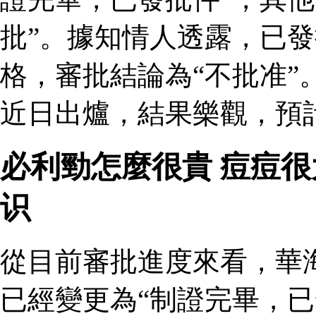
批”。據知情人透露，已
格，審批結論為“不批准”
近日出爐，結果樂觀，預
必利勁怎麼很貴 痘痘
识
從目前審批進度來看，華
已經變更為“制證完畢，已