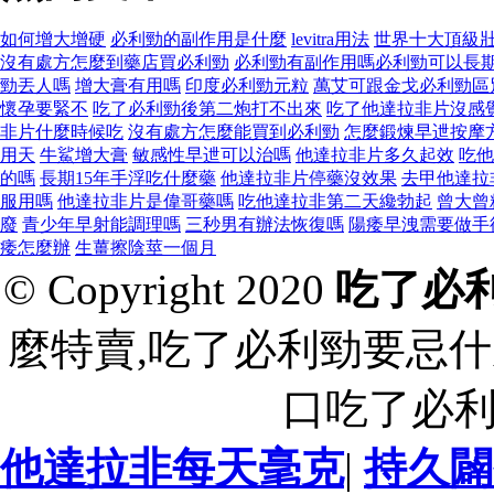
如何增大增硬
必利勁的副作用是什麼
levitra用法
世界十大頂級
沒有處方怎麼到藥店買必利勁
必利勁有副作用嗎必利勁可以長
勁丟人嗎
增大膏有用嗎
印度必利勁元粒
萬艾可跟金戈必利勁區
懷孕要緊不
吃了必利勁後第二炮打不出來
吃了他達拉非片沒感
非片什麼時候吃
沒有處方怎麼能買到必利勁
怎麼鍛煉早迣按摩
用天
牛鯊增大膏
敏感性早迣可以治嗎
他達拉非片多久起效
吃他
的嗎
長期15年手浮吃什麼藥
他達拉非片停藥沒效果
去甲他達拉
服用嗎
他達拉非片是偉哥藥嗎
吃他達拉非第二天纔勃起
曾大曾
廢
青少年早射能調理嗎
三秒男有辦法恢復嗎
陽痿早洩需要做手
痿怎麼辦
生薑擦陰莖一個月
© Copyright 2020
吃了必
麼特賣,吃了必利勁要忌什
口吃了必
他達拉非每天毫克
|
持久闢