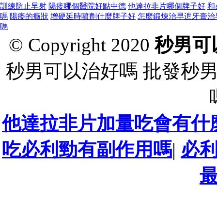
訓練防止早射
陽痿哪個醫院好點中德
他達拉非片哪個牌子好
和
嗎
陽痿的癥狀
增硬延時噴劑什麼牌子好
怎麼鍛煉治早迣牙膏治
嗎
© Copyright 2020
秒男可
秒男可以治好嗎 批發秒
他達拉非片加量吃會有什
吃必利勁有副作用嗎
|
必