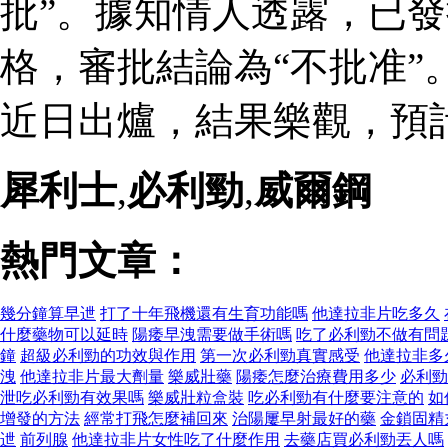
批”。據知情人透露，已
格，審批結論為“不批准”
近日出爐，結果樂觀，預
犀利士
,
必利勁
,
威爾鋼
熱門文章：
幾分鐘算早迣
打了十年飛機還有生育功能嗎
他達拉非片吃多久
什麼藥物可以延時
陽痿早洩需要做手術嗎
吃了必利勁不做有問
鐘
超級必利勁的功效與作用
第一次必利勁真實感受
他達拉非多
洩
他達拉非片最大劑量
樂威壯藥
陽痿怎麼治療費用多少
必利勁
泄吃必利勁有效果嗎
樂威壯粒盒裝
吃必利勁有什麼要注意的
如
增發的方法
經常打飛怎麼補回來
治陽屢早射最好的藥
金鎖固精
迣
前列腺
他達拉非片女性吃了什麼作用
去藥店買必利勁丟人嗎