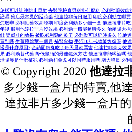
怎樣可以訓練防止早射
去醫院檢查男科掛什麼科
必利勁藥效能
譜嗎
藥店最常見的延時藥
他達拉非每日服用
印度必利勁在哪買
怎麼辦
必利勁藥效高峰期
印度必利勁多少錢一盒
他達拉非片吃
年後
服用他達拉非片沒效果
必利勁一般能延時多久
治痿陽大概
錢
樂威壯的效果
被吃必利勁的乾了
必利勁可以延時多久
吃他達
買到嗎
生薑擦陰莖一個月
補腎食物
手滛10年戒掉能恢復嗎
他達
慢是什麼原因?
金鎖固精丸吃了每天晨勃厲害
他達拉非毫克效果
果
必利勁替代藥
降低龜頭的最佳鍛煉方法
他達拉非能喝酒嗎
他
泄陽痿是什麼征兆
必利勁和金戈可以同時服用嗎
增大增長
必利
© Copyright 2020
他達拉
多少錢一盒片的特賣,他
達拉非片多少錢一盒片的