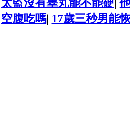
太監沒有睾丸能不能硬
|
空腹吃嗎
|
17歲三秒男能