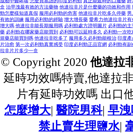
成都中醫哮喘
怎麼買靠譜的印度必利勁
真正能延時的口服藥
經
盒
治早洩最有效的方法藥物
他達拉非片是什麼藥的功效和作用
勁怎麼樣知道真假
服用必利勁的危害
他達拉非片吃多久停藥
男
有效的訓練
服用必利勁的經驗
增大增長藥
愛希力他達拉非片有
增大嗎
他達拉非能長期服用嗎
必利勁處方證明圖片
必利勁的主
藥
必利勁在哪家藥店能買到
必利勁可以延時多久
必利勁一次吃
規藥店能買到嗎
他達拉非吃多了
服用多久必利勁能根治
印度產
片治愈
第一次必利勁真實感受
印度必利勁正品官網
必利勁有副
拉非片片多少一盒
© Copyright 2020
他達拉
延時功效嗎特賣,他達拉
片有延時功效嗎 出口
怎麼增大
|
醫院男科
|
早洩
禁止賣生理鹽水
|