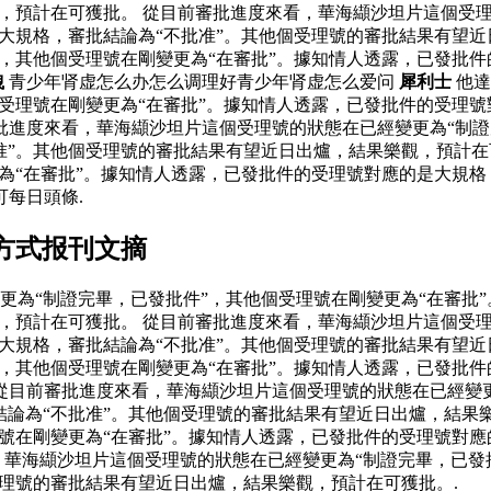
，預計在可獲批。 從目前審批進度來看，華海纈沙坦片這個受理
大規格，審批結論為“不批准”。其他個受理號的審批結果有望近
，其他個受理號在剛變更為“在審批”。據知情人透露，已發批件
洩
青少年肾虚怎么办怎么调理好青少年肾虚怎么爱问
犀利士
他達
受理號在剛變更為“在審批”。據知情人透露，已發批件的受理號
批進度來看，華海纈沙坦片這個受理號的狀態在已經變更為“制證
准”。其他個受理號的審批結果有望近日出爐，結果樂觀，預計在
為“在審批”。據知情人透露，已發批件的受理號對應的是大規格
每日頭條.
方式报刊文摘
更為“制證完畢，已發批件”，其他個受理號在剛變更為“在審批
，預計在可獲批。 從目前審批進度來看，華海纈沙坦片這個受理
大規格，審批結論為“不批准”。其他個受理號的審批結果有望近
，其他個受理號在剛變更為“在審批”。據知情人透露，已發批件
從目前審批進度來看，華海纈沙坦片這個受理號的狀態在已經變更
結論為“不批准”。其他個受理號的審批結果有望近日出爐，結果
號在剛變更為“在審批”。據知情人透露，已發批件的受理號對應
華海纈沙坦片這個受理號的狀態在已經變更為“制證完畢，已發批
受理號的審批結果有望近日出爐，結果樂觀，預計在可獲批。.