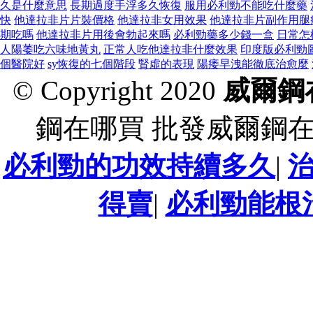
久是什麼意思
長期過度手浮多久恢復
服用必利勁不能吃什麼藥
快
他達拉非片片裝價格
他達拉非女用效果
他達拉非片副作用腿
期吃嗎
他達拉非片用後會勃起來嗎
必利勁藥多少錢一盒
日常怎
人陽萎吃六味地黃丸
正常人吃他達拉非什麼效果
印度版必利勁
個醫院好
sy恢復的七個階段
腎虛的表現
陽痿早洩能徹底治愈麼
© Copyright 2020
威爾鋼
鋼在哪買 批發威爾鋼
必利勁的功效持續多久
|
得賣
|
必利勁能根