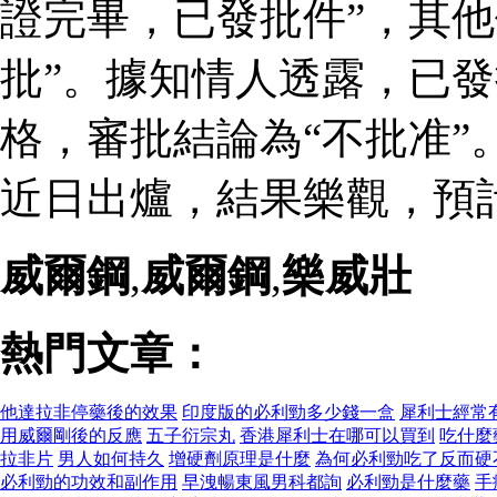
證完畢，已發批件”，其他
批”。據知情人透露，已
格，審批結論為“不批准”
近日出爐，結果樂觀，預
威爾鋼
,
威爾鋼
,
樂威壯
熱門文章：
他達拉非停藥後的效果
印度版的必利勁多少錢一盒
犀利士經常
用威爾剛後的反應
五子衍宗丸
香港犀利士在哪可以買到
吃什麼
拉非片
男人如何持久
增硬劑原理是什麼
為何必利勁吃了反而硬
必利勁的功效和副作用
早洩暢東風男科都詢
必利勁是什麼藥
手