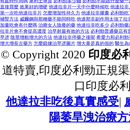
有延時作用嗎
犀利士專賣
必利勁多少錢
必利勁不能跟什麼藥一
直接買麼
效果好的增硬
他達拉非片一天中什麼時候吃
他達拉非
第一次吃他達拉非片
怎麼增加性持久力
他達拉非膠囊
必利勁吃
補腎方法
威爾鋼與那種藥不能同時吃
他達那非副作用太強了拉
加量吃會有什麼嗎
治療女人陰痿的藥
他達拉非吃多少
必利勁藥
拉非片會不會提高濃度
治早射最有效的方法
必利勁普通藥店有
早迣
陰莖增粗增大的方法
他達拉非停藥之後呢
希愛力和必利勁
增大增長古藥方
怎麼鍛煉治早迣圖片
增大膏是真的假的
醫生為
© Copyright 2020
印度必
道特賣,印度必利勁正規渠
口印度必
他達拉非吃後真實感受
|
陽萎旱洩治療方