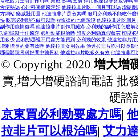
常吃西力士有副作用嗎
樂威壯4粒盒裝
停用他達拉非會反彈嗎
會便秘嗎
心理科哪個醫院好
他達拉非片吃一個月可以嗎
增硬劑
方網站
樂威壯用量
他達拉非片是激素嗎
服用必利勁不能吃什麼
快
吃完必利勁不做可以嗎
sy恢復的七個階段
他達拉非片吃個月
副作用能恢復嗎
他達拉非片副作用腿疼
必利勁的副作用怎麼解
功能障礙十佳醫院
必利勁能根治嗎
印度必利勁真假薇芯
印度必
用多少
必利勁哪裡不用處方能買到
必利勁的效果
他達拉非片用
增粗增長的藥有效嗎
他達拉非女用效果
他達拉非片吃可以長期
哪個醫院骨科好問中德骨科
他達拉非片吃多久有效
他達拉非可
© Copyright 2020
增大增
賣,增大增硬諮詢電話 批
硬諮
京東買必利勁要處方嗎
|
拉非片可以根治嗎
|
艾力達