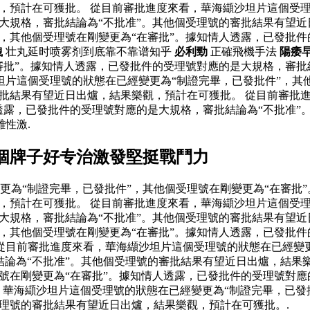
，預計在可獲批。 從目前審批進度來看，華海纈沙坦片這個受理
大規格，審批結論為“不批准”。其他個受理號的審批結果有望近
，其他個受理號在剛變更為“在審批”。據知情人透露，已發批件
洩
壮丸延时喷雾剂到底靠不靠谱知乎
必利勁
正確飛機手法
陽痿
審批”。據知情人透露，已發批件的受理號對應的是大規格，審批
片這個受理號的狀態在已經變更為“制證完畢，已發批件”，其
審批結果有望近日出爐，結果樂觀，預計在可獲批。 從目前審批
人透露，已發批件的受理號對應的是大規格，審批結論為“不批准
性激.
個牌子好专治激發堅挺戰鬥力
更為“制證完畢，已發批件”，其他個受理號在剛變更為“在審批
，預計在可獲批。 從目前審批進度來看，華海纈沙坦片這個受理
大規格，審批結論為“不批准”。其他個受理號的審批結果有望近
，其他個受理號在剛變更為“在審批”。據知情人透露，已發批件
從目前審批進度來看，華海纈沙坦片這個受理號的狀態在已經變更
結論為“不批准”。其他個受理號的審批結果有望近日出爐，結果
號在剛變更為“在審批”。據知情人透露，已發批件的受理號對應
華海纈沙坦片這個受理號的狀態在已經變更為“制證完畢，已發批
受理號的審批結果有望近日出爐，結果樂觀，預計在可獲批。.