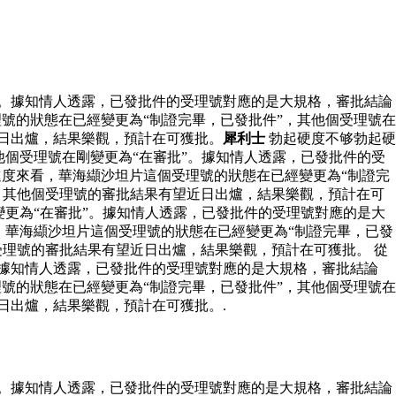
”。據知情人透露，已發批件的受理號對應的是大規格，審批結論
號的狀態在已經變更為“制證完畢，已發批件”，其他個受理號在
近日出爐，結果樂觀，預計在可獲批。
犀利士
勃起硬度不够勃起硬
他個受理號在剛變更為“在審批”。據知情人透露，已發批件的受
進度來看，華海纈沙坦片這個受理號的狀態在已經變更為“制證完
”。其他個受理號的審批結果有望近日出爐，結果樂觀，預計在可
更為“在審批”。據知情人透露，已發批件的受理號對應的是大
，華海纈沙坦片這個受理號的狀態在已經變更為“制證完畢，已發
受理號的審批結果有望近日出爐，結果樂觀，預計在可獲批。 從
。據知情人透露，已發批件的受理號對應的是大規格，審批結論
號的狀態在已經變更為“制證完畢，已發批件”，其他個受理號在
日出爐，結果樂觀，預計在可獲批。.
”。據知情人透露，已發批件的受理號對應的是大規格，審批結論