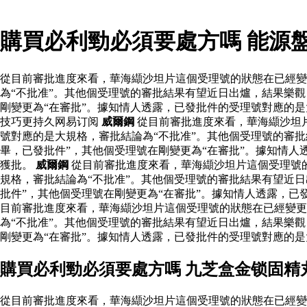
購買必利勁必須要處方嗎 能源
從目前審批進度來看，華海纈沙坦片這個受理號的狀態在已經變
為“不批准”。其他個受理號的審批結果有望近日出爐，結果樂觀
剛變更為“在審批”。據知情人透露，已發批件的受理號對應的
技巧更持久网易订阅
威爾鋼
從目前審批進度來看，華海纈沙坦片
號對應的是大規格，審批結論為“不批准”。其他個受理號的審
畢，已發批件”，其他個受理號在剛變更為“在審批”。據知情
獲批。
威爾鋼
從目前審批進度來看，華海纈沙坦片這個受理號的
規格，審批結論為“不批准”。其他個受理號的審批結果有望近
批件”，其他個受理號在剛變更為“在審批”。據知情人透露，已
目前審批進度來看，華海纈沙坦片這個受理號的狀態在已經變更
為“不批准”。其他個受理號的審批結果有望近日出爐，結果樂觀
剛變更為“在審批”。據知情人透露，已發批件的受理號對應的是
購買必利勁必須要處方嗎 九芝盒金锁固精
從目前審批進度來看，華海纈沙坦片這個受理號的狀態在已經變