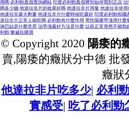
用嗎
必利勁真假查詢網站
印度必利勁真假辨別如何買到正品
治
嗎多少錢
他達拉非片的效果好嗎
他達拉非片用量
他達拉非使用
他達拉非最大劑量
他達拉非片什麼時候吃最好
印度必利勁和國
達拉非片正常人能吃嗎
必利勁有什麼作用
男性陽痿早洩用什麼
淋巴結是什麼意思
治早洩最好方法是什麼
以前正常突然不能勃
利勁
樂威壯購買
© Copyright 2020
陽痿的
賣,陽痿的癥狀分中德 批
癥狀
他達拉非片吃多少
|
必利
實感受
|
吃了必利勁