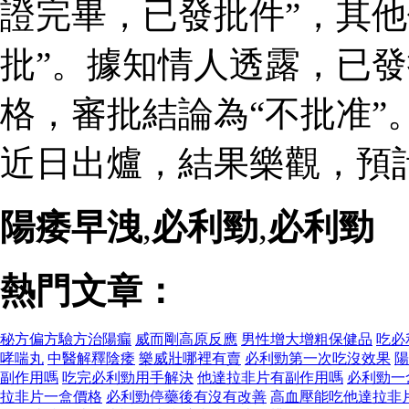
證完畢，已發批件”，其他
批”。據知情人透露，已
格，審批結論為“不批准”
近日出爐，結果樂觀，預
陽痿早洩
,
必利勁
,
必利勁
熱門文章：
秘方偏方驗方治陽瘺
威而剛高原反應
男性增大增粗保健品
吃必
哮喘丸
中醫解釋陰痿
樂威壯哪裡有賣
必利勁第一次吃沒效果
陽
副作用嗎
吃完必利勁用手解決
他達拉非片有副作用嗎
必利勁一
拉非片一盒價格
必利勁停藥後有沒有改善
高血壓能吃他達拉非