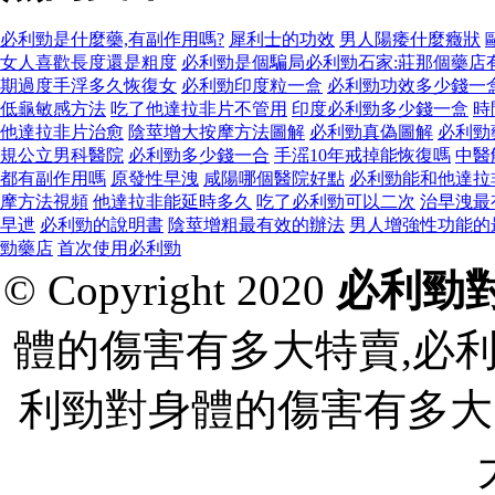
必利勁是什麼藥,有副作用嗎?
犀利士的功效
男人陽痿什麼癥狀
女人喜歡長度還是粗度
必利勁是個騙局必利勁石家:莊那個藥店
期過度手浮多久恢復女
必利勁印度粒一盒
必利勁功效多少錢一
低龜敏感方法
吃了他達拉非片不管用
印度必利勁多少錢一盒
時
他達拉非片治愈
陰莖增大按摩方法圖解
必利勁真偽圖解
必利勁
規公立男科醫院
必利勁多少錢一合
手滛10年戒掉能恢復嗎
中醫
都有副作用嗎
原發性早洩
咸陽哪個醫院好點
必利勁能和他達拉
摩方法視頻
他達拉非能延時多久
吃了必利勁可以二次
治早洩最
早迣
必利勁的說明書
陰莖增粗最有效的辦法
男人增強性功能的
勁藥店
首次使用必利勁
© Copyright 2020
必利勁
體的傷害有多大特賣,必
利勁對身體的傷害有多大