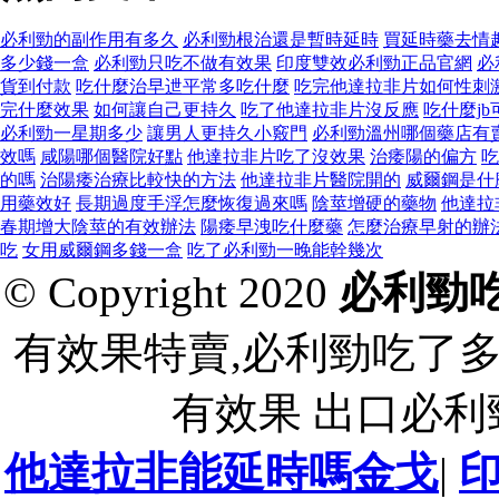
必利勁的副作用有多久
必利勁根治還是暫時延時
買延時藥去情
多少錢一盒
必利勁只吃不做有效果
印度雙效必利勁正品官網
必
貨到付款
吃什麼治早迣平常多吃什麼
吃完他達拉非片如何性刺
完什麼效果
如何讓自己更持久
吃了他達拉非片沒反應
吃什麼j
必利勁一星期多少
讓男人更持久小竅門
必利勁溫州哪個藥店有
效嗎
咸陽哪個醫院好點
他達拉非片吃了沒效果
治痿陽的偏方
吃
的嗎
治陽痿治療比較快的方法
他達拉非片醫院開的
威爾鋼是什
用藥效好
長期過度手浮怎麼恢復過來嗎
陰莖增硬的藥物
他達拉
春期增大陰莖的有效辦法
陽痿早洩吃什麼藥
怎麼治療早射的辦法
吃
女用威爾鋼多錢一盒
吃了必利勁一晚能幹幾次
© Copyright 2020
必利勁
有效果特賣,必利勁吃了
有效果 出口必
他達拉非能延時嗎金戈
|