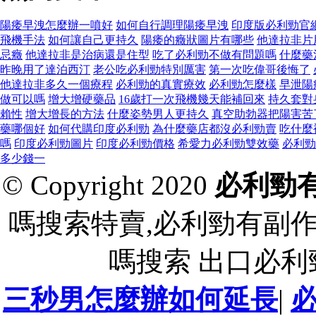
陽痿早洩怎麼辦一噴好
如何自行調理陽痿早洩
印度版必利勁官
飛機手法
如何讓自己更持久
陽痿的癥狀圖片有哪些
他達拉非片
忌癥
他達拉非是治病還是住型
吃了必利勁不做有問題嗎
什麼藥
昨晚用了達泊西汀
老公吃必利勁特別厲害
第一次吃偉哥後悔了
他達拉非多久一個療程
必利勁的真實療效
必利勁怎麼樣
早泄陽
做可以嗎
增大增硬藥品
16歲打一次飛機幾天能補回來
持久套對
賴性
增大增長的方法
什麼姿勢男人更持久
真空助勃器把陽害苦
藥哪個好
如何代購印度必利勁
為什麼藥店都沒必利勁賣
吃什麼
嗎
印度必利勁圖片
印度必利勁價格
希愛力必利勁雙效藥
必利勁
多少錢一
© Copyright 2020
必利勁
嗎搜索特賣,必利勁有副
嗎搜索 出口必
三秒男怎麼辦如何延長
|