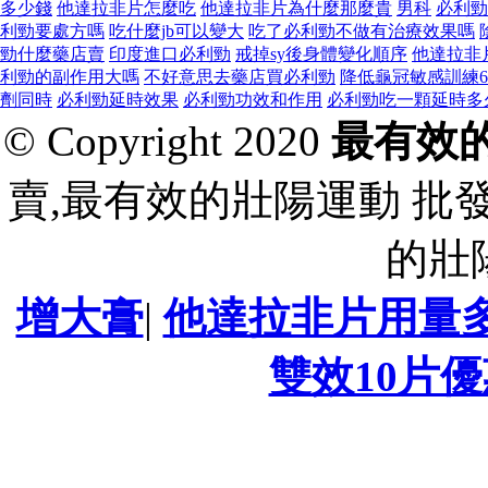
多少錢
他達拉非片怎麼吃
他達拉非片為什麼那麼貴
男科
必利勁
利勁要處方嗎
吃什麼jb可以變大
吃了必利勁不做有治療效果嗎
勁什麼藥店賣
印度進口必利勁
戒掉sy後身體變化順序
他達拉非
利勁的副作用大嗎
不好意思去藥店買必利勁
降低龜冠敏感訓練
劑同時
必利勁延時效果
必利勁功效和作用
必利勁吃一顆延時多
© Copyright 2020
最有效
賣,最有效的壯陽運動 批
的壯
增大膏
|
他達拉非片用量
雙效10片