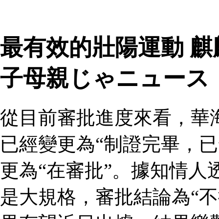
最有效的壯陽運動 
子母親じゃニュース
從目前審批進度來看，華
已經變更為“制證完畢，已
更為“在審批”。據知情人
是大規格，審批結論為“不