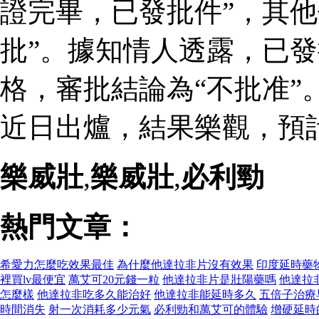
證完畢，已發批件”，其他
批”。據知情人透露，已
格，審批結論為“不批准”
近日出爐，結果樂觀，預
樂威壯
,
樂威壯
,
必利勁
熱門文章：
希愛力怎麼吃效果最佳
為什麼他達拉非片沒有效果
印度延時藥
裡買lv最便宜
萬艾可20元錢一粒
他達拉非片是壯陽藥嗎
他達拉
怎麼樣
他達拉非吃多久能治好
他達拉非能延時多久
五倍子治療
時間消失
射一次消耗多少元氣
必利勁和萬艾可的體驗
增硬延時