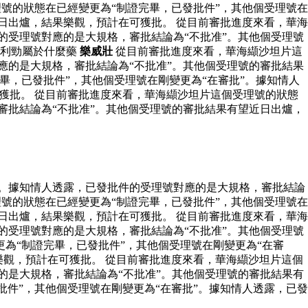
號的狀態在已經變更為“制證完畢，已發批件”，其他個受理號在
日出爐，結果樂觀，預計在可獲批。 從目前審批進度來看，華海
的受理號對應的是大規格，審批結論為“不批准”。其他個受理號
利勁屬於什麼藥
樂威壯
從目前審批進度來看，華海纈沙坦片這
應的是大規格，審批結論為“不批准”。其他個受理號的審批結果
畢，已發批件”，其他個受理號在剛變更為“在審批”。據知情人
獲批。 從目前審批進度來看，華海纈沙坦片這個受理號的狀態
審批結論為“不批准”。其他個受理號的審批結果有望近日出爐，
”。據知情人透露，已發批件的受理號對應的是大規格，審批結論
號的狀態在已經變更為“制證完畢，已發批件”，其他個受理號在
日出爐，結果樂觀，預計在可獲批。 從目前審批進度來看，華海
的受理號對應的是大規格，審批結論為“不批准”。其他個受理號
為“制證完畢，已發批件”，其他個受理號在剛變更為“在審
樂觀，預計在可獲批。 從目前審批進度來看，華海纈沙坦片這個
的是大規格，審批結論為“不批准”。其他個受理號的審批結果有
件”，其他個受理號在剛變更為“在審批”。據知情人透露，已發