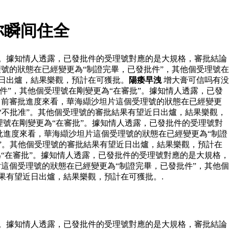
你瞬间住全
”。據知情人透露，已發批件的受理號對應的是大規格，審批結論
號的狀態在已經變更為“制證完畢，已發批件”，其他個受理號在
近日出爐，結果樂觀，預計在可獲批。
陽痿早洩
增大膏可信吗有没
件”，其他個受理號在剛變更為“在審批”。據知情人透露，已發
目前審批進度來看，華海纈沙坦片這個受理號的狀態在已經變更
“不批准”。其他個受理號的審批結果有望近日出爐，結果樂觀，
號在剛變更為“在審批”。據知情人透露，已發批件的受理號對
批進度來看，華海纈沙坦片這個受理號的狀態在已經變更為“制證
准”。其他個受理號的審批結果有望近日出爐，結果樂觀，預計在
“在審批”。據知情人透露，已發批件的受理號對應的是大規格，
這個受理號的狀態在已經變更為“制證完畢，已發批件”，其他個
果有望近日出爐，結果樂觀，預計在可獲批。.
”。據知情人透露，已發批件的受理號對應的是大規格，審批結論