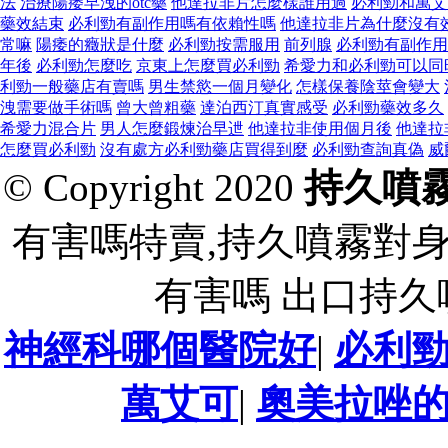
法
治療陽痿早洩的otc藥
他達拉非片怎麼樣誰用過
必利勁和萬艾
藥效結束
必利勁有副作用嗎有依賴性嗎
他達拉非片為什麼沒有
常嘛
陽痿的癥狀是什麼
必利勁按需服用
前列腺
必利勁有副作用
年後
必利勁怎麼吃
京東上怎麼買必利勁
希愛力和必利勁可以同
利勁一般藥店有賣嗎
男生禁慾一個月變化
怎樣保養陰莖會變大
洩需要做手術嗎
曾大曾粗藥
達泊西汀真實感受
必利勁藥效多久
希愛力混合片
男人怎麼鍛煉治早迣
他達拉非使用個月後
他達拉
怎麼買必利勁
沒有處方必利勁藥店買得到麼
必利勁查詢真偽
威
© Copyright 2020
持久噴
有害嗎特賣,持久噴霧對
有害嗎 出口持
神經科哪個醫院好
|
必利
萬艾可
|
奧美拉唑