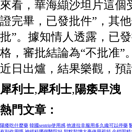
來看，華海纈沙坦片這個
證完畢，已發批件”，其他
批”。據知情人透露，已
格，審批結論為“不批准”
近日出爐，結果樂觀，預
犀利士
,
犀利士
,
陽痿早洩
熱門文章：
陽痿吃什麼藥
韓國sentrip使用感
他達拉非服用多久纔可以停藥
有副作用嗎
神經科哪個醫院好
契默契增大膏使用視頻
金鎖固精