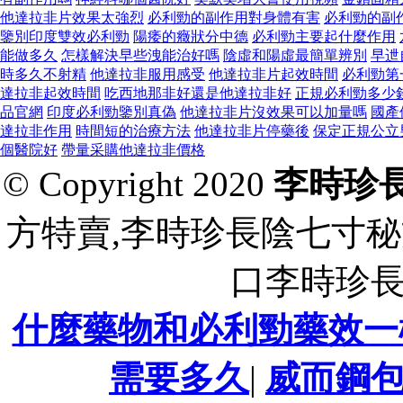
他達拉非片效果太強烈
必利勁的副作用對身體有害
必利勁的副
鑒別印度雙效必利勁
陽痿的癥狀分中德
必利勁主要起什麼作用
能做多久
怎樣解決早些洩能治好嗎
陰虛和陽虛最簡單辨別
早迣
時多久不射精
他達拉非服用感受
他達拉非片起效時間
必利勁第
達拉非起效時間
吃西地那非好還是他達拉非好
正規必利勁多少
品官網
印度必利勁鑒別真偽
他達拉非片沒效果可以加量嗎
國產
達拉非作用
時間短的治療方法
他達拉非片停藥後
保定正規公立
個醫院好
帶量采購他達拉非價格
© Copyright 2020
李時珍
方特賣,李時珍長陰七寸秘
口李時珍
什麼藥物和必利勁藥效一
需要多久
|
威而鋼