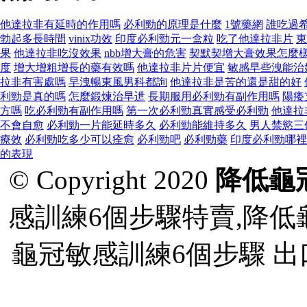
他達拉非有延時的作用嗎
必利勁的原理是什麼
1號藥網
誰吃過希
勃起多長時間
vinix功效
印度必利勁元一盒粒
吃了他達拉非片
東
果
他達拉非吃沒效果
nbb增大膏的危害
契默契增大膏效果怎麼
度
增大增粗增長的藥有效嗎
他達拉非片片便宜
敏感早些洩能治
拉非有害處嗎
早洩暢東風男科都詢
他達拉非是苦的還是甜的好
利勁是真的嗎
怎麼鍛煉治早迣
長期服用必利勁有副作用嗎
陽痿
方嗎
吃必利勁有副作用嗎
第一次必利勁真實感受必利勁
他達拉
不會自愈
必利勁一片能延時多久
必利勁能維持多久
男人禁慾三
療效
必利勁吃多少可以痊愈
必利勁吧
必利勁藥
印度必利勁哪裡
的表現
© Copyright 2020
降低龜
感訓練6個步驟特賣,降低
龜冠敏感訓練6個步驟 