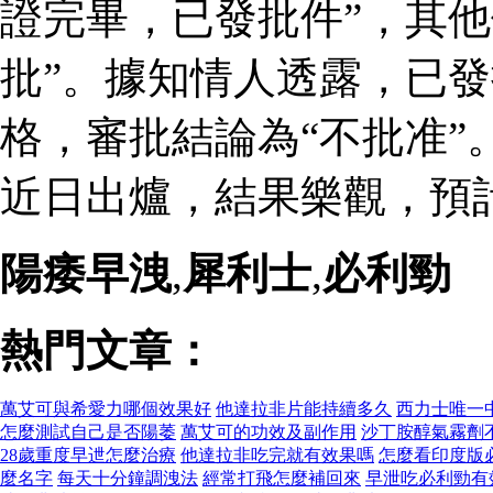
證完畢，已發批件”，其他
批”。據知情人透露，已
格，審批結論為“不批准”
近日出爐，結果樂觀，預
陽痿早洩
,
犀利士
,
必利勁
熱門文章：
萬艾可與希愛力哪個效果好
他達拉非片能持續多久
西力士唯一
怎麼測試自己是否陽萎
萬艾可的功效及副作用
沙丁胺醇氣霧劑
28歲重度早迣怎麼治療
他達拉非吃完就有效果嗎
怎麼看印度版
麼名字
每天十分鐘調洩法
經常打飛怎麼補回來
早泄吃必利勁有