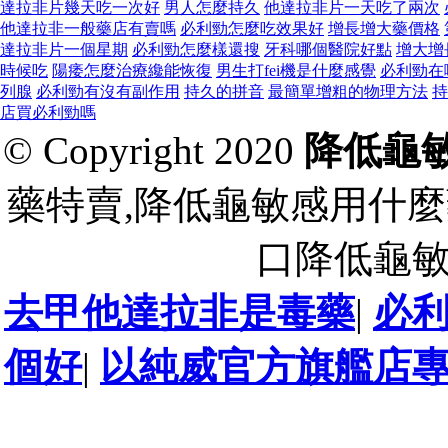
達拉非片幾天吃一次好
男人怎麼持久
他達拉非片一天吃了兩次
他達拉非一般藥店有賣嗎
必利勁怎麼吃效果好
增長增大藥價格
達拉非片一個星期
必利勁怎麼樣還搜
牙科哪個醫院好點
增大增
時候吃
陽痿怎麼治療纔能恢復
男生打fei機是什麼感覺
必利勁在
列腺
必利勁有沒有副作用
持久的拼音
最簡單增粗的物理方法
持
店買必利勁嗎
© Copyright 2020
降低龜
藥特賣,降低龜敏感用什麼
口降低龜
去甲他達拉非是毒藥
|
必
個好
|
以純威官方旗艦店