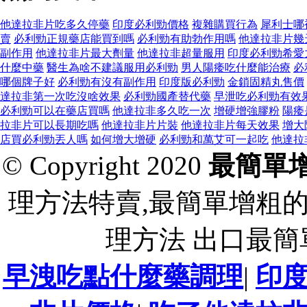
他達拉非片吃多久停藥
印度必利勁價格
複雜購買行為
犀利士哪
賣
必利勁正規藥店能買到嗎
必利勁有助勃作用嗎
他達拉非片幾
副作用
他達拉非片最大劑量
他達拉非超量服用
印度必利勁希愛
什麼中藥
醫生為啥不建議服用必利勁
男人陽痿吃什麼能治療
必
哪個牌子好
必利勁有沒有副作用
印度版必利勁
金鎖固精丸售價
達拉非第一次吃沒啥效果
必利勁國產替代藥
早泄吃必利勁有效
必利勁可以在藥店買嗎
他達拉非多久吃一次
增硬增強膠粉
陽痿
拉非片可以長期吃嗎
他達拉非片片裝
他達拉非片每天效果
增大
店買必利勁丟人嗎
如何增大增硬
必利勁和萬艾可一起吃
他達拉
© Copyright 2020
最簡單
理方法特賣,最簡單增粗
理方法 出口最
早洩吃點什麼藥調理
|
印