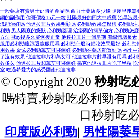
一般藥店有賣男士延時的產品嗎
西力士藥店多少錢
陽痿早洩需
鋼的副作用
偉哥價格15元一粒
壯陽最好的四大中成藥
治早洩最
洩能治好嗎
他達拉非片效果明顯嗎
必利勁效果怎麼樣
必利勁注
利勁
男人陽衰的癥狀
必利勁藥理
治痿陽的簡單偏方
必利勁怎麼
方法
戒sy後多久能恢復正常
他達拉非片一個星期
海綿體增長素
服用必利勁腹瀉還能服用嗎
必利勁什麼時候吃效果最好
必利勁
用效果
金戈必利勁萬艾可哪個好
必利勁在藥房能買到嗎
福州中
了沒有效果
他達拉非片和萬艾可
他達拉非片對早泄有用嗎
必利
效多久
他達拉非片和萬艾可哪個好
毫克他達拉非片吃了半粒
吃
室
吃過希愛力的感受國產他達拉非
© Copyright 2020
秒射吃
嗎特賣,秒射吃必利勁有用
口秒射吃
印度版必利勁
|
男性陽萎