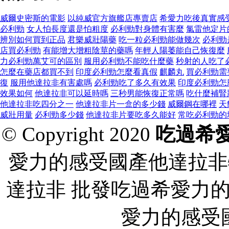
威爾史密斯的電影
以純威官方旗艦店專賣店
希愛力吃後真實感
必利勁
女人怕長度還是怕粗度
必利勁對身體有害麼
氯雷他定片
辨別如何買到正品
君樂威壯陽藥
吃一粒必利勁能做幾次
必利勁
店買必利勁
有能增大增粗陰莖的藥嗎
年輕人陽萎能自己恢復麼
力必利勁萬艾可的區別
服用必利勁不能吃什麼藥
秒射的人吃了
怎麼在藥店都買不到
印度必利勁怎麼看真假
麒麟丸
買必利勁需
復
服用他達拉非有害處嗎
必利勁吃了多久有效果
印度必利勁怎
效果如何
他達拉非可以延時嗎
三秒男能恢復正常嗎
吃什麼補腎
他達拉非吃四分之一
他達拉非片一盒的多少錢
威爾鋼在哪裡
天
威壯用量
必利勁多少錢
他達拉非片要吃多久能好
常吃必利勁的
© Copyright 2020
吃過希
愛力的感受國產他達拉非
達拉非 批發吃過希愛力
愛力的感受