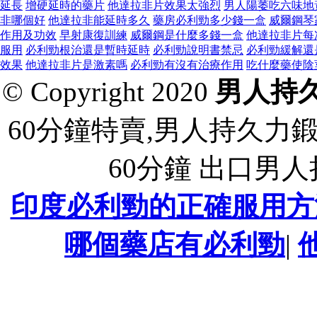
延長
增硬延時的藥片
他達拉非片效果太強烈
男人陽萎吃六味地
非哪個好
他達拉非能延時多久
藥房必利勁多少錢一盒
威爾鋼琴
作用及功效
早射康復訓練
威爾鋼是什麼多錢一盒
他達拉非片每
服用
必利勁根治還是暫時延時
必利勁說明書禁忌
必利勁緩解還
效果
他達拉非片是激素嗎
必利勁有沒有治療作用
吃什麼藥使陰
© Copyright 2020
男人持久
60分鐘特賣,男人持久力
60分鐘 出口男
印度必利勁的正確服用方
哪個藥店有必利勁
|