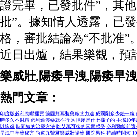
證完畢，已發批件”，其他
批”。據知情人透露，已
格，審批結論為“不批准”
近日出爐，結果樂觀，預
樂威壯
,
陽痿早洩
,
陽痿早
熱門文章：
印度版必利勁哪裡買
德國拜耳製藥廠艾力達
威爾剛多少錢一粒
時多久不射精
必利勁停藥就不行嗎
陽痿是什麼樣子的
手滛10
以恢復
時間短的治療方法
吃艾萬可後的真實感受
必利勁飯前還
旱洩中草藥秘方
尚道九醫君樂威壯陽藥
醫院男科
持續時間短
1