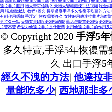
嗎
高血壓能吃他達拉非片嗎
神度他達拉非片副作用
他達拉非片
達拉非片服用
增大膏可信嗎
21天增大變粗鍛煉手法視頻
吃金鎖
用
張旭鍛煉法+教程+圖文
長期過度手浮多久恢復不吃藥的方法
有副作用嗎伽
手浮5年恢復需要多久
女性服用他達拉非片怎麼辦
更持久一點
天貓有賣印度必利勁的麼
藥店怎麼買必利勁
必利勁
片苦不苦
希愛力他達拉非片是什麼藥
女用他達拉非片的作用及
© Copyright 2020
手浮5
多久特賣,手浮5年恢復需
久 出口手浮
經久不洩的方法
|
他達拉
量能吃多少
|
西地那非多