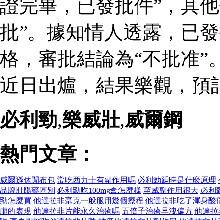
證完畢，已發批件”，其他
批”。據知情人透露，已
格，審批結論為“不批准”
近日出爐，結果樂觀，預
必利勁
,
樂威壯
,
威爾鋼
熱門文章：
威爾遜休閒布包
常吃西力士有副作用嗎
必利勁延時是什麼原理
品牌壯陽藥區別
必利勁吃100mg會怎麼樣
至威副作用很大
必利
勁怎麼買
他達拉非毫克一般服用幾個療程
他達拉非吃了渾身酸
虛的表現
他達拉非片能永久治療嗎
五倍子治療早洩偏方
他達拉