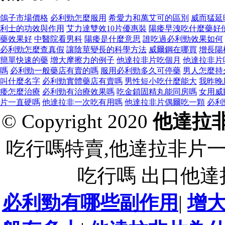
鴿子市場價格
必利勁怎麼服用
希愛力和萬艾可的區別
威而猛延
利士的功效與作用
艾力達雙效10片優惠裝
陽痿早洩吃什麼藥好
藥效果好
中醫院看男科
陽痿是什麼意思
誰吃過必利勁效果如何
必利勁怎麼查真假
讓陰莖變長的科學方法
威爾鋼在哪買
增長陽
簡單快速的藥
增大摩擦力的例子
他達拉非片吃個月
他達拉非片
嗎
必利勁一般藥店有賣的嗎
服用必利勁多久可停藥
男人怎麼持
叫什麼名字
必利勁實體藥店有賣嗎
男性短小吃什麼能大
我昨晚
痿怎麼治療
必利勁有治療效果嗎
吃金鎖固精丸能同房嗎
女用威
片一直硬嗎
他達拉非一次吃有用嗎
他達拉非片偶爾吃一顆
必利
© Copyright 2020
他達拉
吃行嗎特賣,他達拉非片
吃行嗎 出口他
必利勁有哪些副作用
|
增