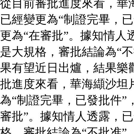
從目前審批進度來看，華
已經變更為“制證完畢，已
更為“在審批”。據知情人
是大規格，審批結論為“不
果有望近日出爐，結果樂
批進度來看，華海纈沙坦
為“制證完畢，已發批件”
審批”。據知情人透露，
格，審批結論為“不批准”