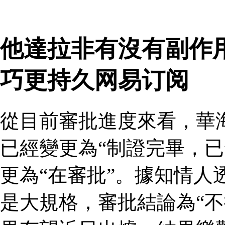
他達拉非有沒有副作
巧更持久网易订阅
從目前審批進度來看，華
已經變更為“制證完畢，已
更為“在審批”。據知情人
是大規格，審批結論為“不