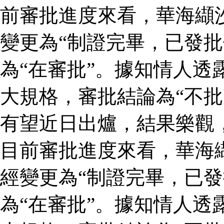
前審批進度來看，華海纈
變更為“制證完畢，已發批
為“在審批”。據知情人透
大規格，審批結論為“不批
有望近日出爐，結果樂觀
目前審批進度來看，華海
經變更為“制證完畢，已發
為“在審批”。據知情人透