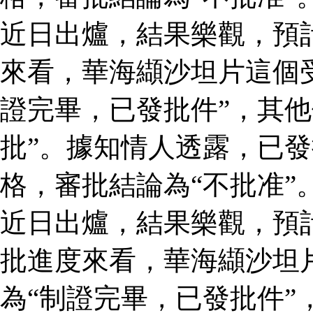
近日出爐，結果樂觀，預
來看，華海纈沙坦片這個
證完畢，已發批件”，其他
批”。據知情人透露，已
格，審批結論為“不批准”
近日出爐，結果樂觀，預
批進度來看，華海纈沙坦
為“制證完畢，已發批件”