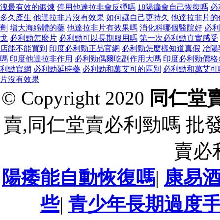
洩最有效的鍛煉
停用他達拉非會反彈嗎
18陽瘺會自己恢復嗎
必
多久產生
他達拉非片沒有效果
如何讓自己更持久
他達拉非片的
劑
增大海綿體的藥
他達拉非片有效果嗎
消化科哪個醫院好
必利
戈
必利勁怎麼片
必利勁可以長期服用嗎
第一次必利勁真實感受
店能不能買到
印度必利勁正品官網
必利勁怎麼樣知道真假
冶陽
嗎
印度他達拉非作用
必利勁偶爾吃副作用大嗎
印度必利勁價格
利勁官網
必利勁延時藥
必利勁和萬艾可的區別
必利勁和萬艾可
片沒有效果
© Copyright 2020
同仁堂
賣,同仁堂賣必利勁嗎 批
賣必
陽痿能自動恢復嗎
|
康易
些
|
青少年長期過度