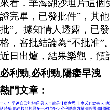
來看，華海纈沙坦片這個
證完畢，已發批件”，其他
批”。據知情人透露，已
格，審批結論為“不批准”
近日出爐，結果樂觀，預
必利勁
,
必利勁
,
陽痿早洩
熱門文章：
青少年早迣自己能好嗎
男人青龍是什麼意思
印度必利勁害人
他
延時藥
他達拉非片最多一次吃多少
必利勁處方單清晰照
鎖陽固