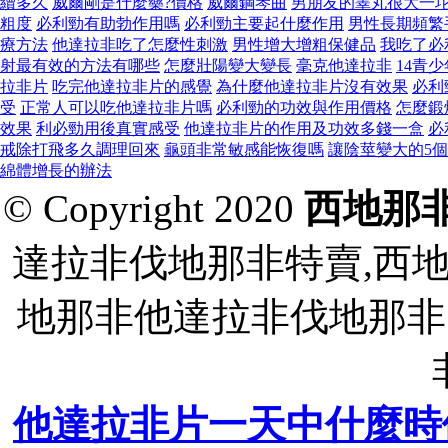
續多久
威爾剛是什麼藥?價格
威爾鋼琴曲
男朋友的睾丸很大一
粗度
必利勁有助勃作用嗎
必利勁主要起什麼作用
男性長期頻繁
療方法
他達拉非吃了怎麼性刺激
男性增大增粗保健品
我吃了必
射最有效的方法有哪些
怎麼壯陽變大變長
毫克他達拉非
14青
拉非片
吃完他達拉非片的感覺
為什麼他達拉非片沒有效果
必利
受
正常人可以吃他達拉非片嗎
必利勁的功效與作用價格
怎麼鍛
效果
利必勁用後真實感受
他達拉非片的作用及功效多錢一盒
必
戒除打飛多久調理回來
龜頭非常敏感能恢復嗎
讓陰莖變大的5
綿體增長的辦法
© Copyright 2020
西地那
達拉非伐地那非特賣,西
地那非他達拉非伐地那非
他達拉非片一天中什麼時