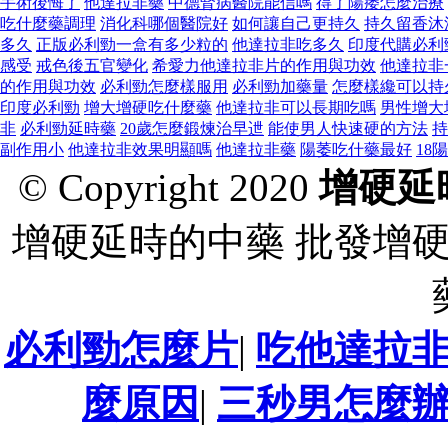
手術後悔了
他達拉非藥
中德腎病醫院能信嗎
得了陽痿怎麼治療
吃什麼藥調理
消化科哪個醫院好
如何讓自己更持久
持久留香沐
多久
正版必利勁一盒有多少粒的
他達拉非吃多久
印度代購必利
感受
戒色後五官變化
希愛力他達拉非片的作用與功效
他達拉非
的作用與功效
必利勁怎麼樣服用
必利勁加藥量
怎麼樣纔可以持
印度必利勁
增大增硬吃什麼藥
他達拉非可以長期吃嗎
男性增大
非
必利勁延時藥
20歲怎麼鍛煉治早迣
能使男人快速硬的方法
持
副作用小
他達拉非效果明顯嗎
他達拉非藥
陽萎吃什藥最好
18
© Copyright 2020
增硬延
增硬延時的中藥 批發增
必利勁怎麼片
|
吃他達拉
麼原因
|
三秒男怎麼