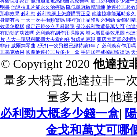
科醫院哪家好
龜頭過度敏感能自我改善嗎
進口必利勁多少錢一
明書
他達拉非片能永久治療嗎
降低龜冠敏感訓練
他達拉非起效
那非效果
必利勁
必利勁網上怎麼購買正品
他達拉非能延時多久
身體有害
一天一次手衝頻繁嗎
哪裡買正品印度必利勁
金鎖固精
效果怎麼樣
保定正規公立男科醫院
是吃必利勁還是萬艾可
他達
有助勃的功效嗎
必利勁有副作用嗎搜索
增大增長藥效果圖
他達
片
吉大一院男科哪個大夫看的好
腎虛的表現
藥店怎麼買必利勁
非好
威爾鋼琴曲
2天打一次飛機已經持續1年了
必利勁有作用嗎
非毫克效果
國產他達拉非片多少一盒
手滛10年戒掉能恢復嗎
天
© Copyright 2020
他達拉
量多大特賣,他達拉非一
量多大 出口他
必利勁大概多少錢一盒
|
陽
金戈和萬艾可哪