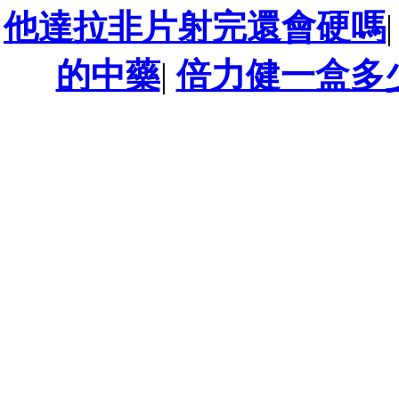
他達拉非片射完還會硬嗎
的中藥
|
倍力健一盒多