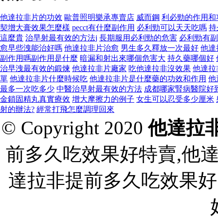
他達拉非片的功效
歐普照明樂承專賣店
威而鋼
利必勁的作用和
契增大膏效果怎麼樣
pecct有什麼副作用
必利勁可以天天吃嗎
持
這麼貴
治早射最有效的方法j
長期服用必利勁的危害
必利勁有副
愈早些洩能治好嗎
他達拉非片治愈
男生多久釋放一次最好
他達
副作用嗎副作用是什麼
暗漏和射出來哪個危害大
持久藥哪個好
治早洩最有效的鍛煉
他達拉非片廠家
吃他達拉非沒效果
他達拉
單
他達拉非片什麼時候吃
他達拉非片是什麼藥的功效和作用
他
最多一次吃多少
中醫治早射最有效的方法
成都哪家腎病醫院好
金鎖固精丸真實療效
增大摩擦力的例子
女生可以忍受多少厘米
射的辦法?
經常打飛怎麼調理回來
© Copyright 2020
他達拉
前多久吃效果好特賣,他
達拉非提前多久吃效果好