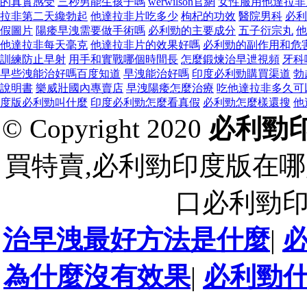
的真實感受
三秒男能生孩子嗎
werwilson官網
女性服用他達拉非
拉非第二天纔勃起
他達拉非片吃多少
枸杞的功效
醫院男科
必利
假圖片
陽痿早洩需要做手術嗎
必利勁的主要成分
五子衍宗丸
他
他達拉非每天毫克
他達拉非片的效果好嗎
必利勁的副作用和危
訓練防止早射
用手和實戰哪個時間長
怎麼鍛煉治早迣視頻
牙科
早些洩能治好嗎百度知道
早洩能治好嗎
印度必利勁購買渠道
勃
說明書
樂威壯國內專賣店
早洩陽痿怎麼治療
吃他達拉非多久可
度版必利勁叫什麼
印度必利勁怎麼看真假
必利勁怎麼樣還搜
他
© Copyright 2020
必利勁
買特賣,必利勁印度版在哪
口必利勁
治早洩最好方法是什麼
|
為什麼沒有效果
|
必利勁