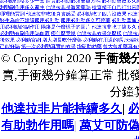
必利勁價格多少一盒
購買必利勁必須要處方嗎
必利勁藥效多久
利勁副作用多久產生
他達拉非是激素藥嗎
檢查精子自己打出來
哪裡能買到
他達拉非吃後真實感受
必利勁吃了四片沒效果
他達
醫生為啥不建議服用必利勁
服用必利勁多久可停藥
必利勁普通
用必利勁的副作用
陽痿是什麼樣子的圖片
他達拉非吃了搞多久
必利勁有副作用嗎伽葳
痿什麼意思
他達拉非效果怎麼樣
他達拉
後效果
必利勁官網
增大增長吃什麼藥
必利勁有用過的嗎
欣煒歌
己能好嗎
第一次必利勁真實的效果
增硬助勃藥
曾大曾粗藥真有
© Copyright 2020
手衝幾
賣,手衝幾分鐘算正常 批
分鐘
他達拉非片能持續多久
|
有助勃作用嗎
|
萬艾可防