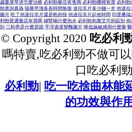
歲重度早迣怎麼治療
必利勁藥店有售嗎
必利勁哪裡有賣
必利勁
勁查詢真偽
陽痿早洩多長時間恢復
達拉非片多少錢一盒
他達拉
圖片
吃了他達拉非片還是軟的快
他達拉非片起效時間
印度桑瑞
利勁普通藥店有買嗎
補腎喝什麼泡水
必利勁和萬艾可的區別
他
到
三秒男是什麼原因
手浮過度變醜圖片
降低龜敏感用什麼藥
醫
© Copyright 2020
吃必利
嗎特賣,吃必利勁不做可以
口吃必利
必利勁
|
吃一吃捨曲林能
的功效與作