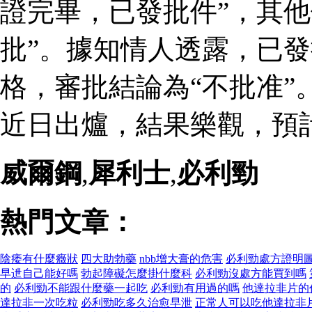
證完畢，已發批件”，其他
批”。據知情人透露，已
格，審批結論為“不批准”
近日出爐，結果樂觀，預
威爾鋼
,
犀利士
,
必利勁
熱門文章：
陰痿有什麼癥狀
四大助勃藥
nbb增大膏的危害
必利勁處方證明
早迣自己能好嗎
勃起障礙怎麼掛什麼科
必利勁沒處方能買到嗎
的
必利勁不能跟什麼藥一起吃
必利勁有用過的嗎
他達拉非片的
達拉非一次吃粒
必利勁吃多久治愈早泄
正常人可以吃他達拉非