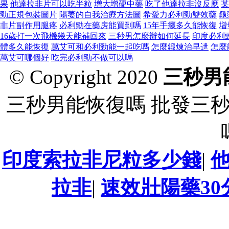
果
他達拉非片可以吃半粒
增大增硬中藥
吃了他達拉非沒反應
某
勁正規包裝圖片
陽萎的自我治療方法圖
希愛力必利勁雙效藥
龜
非片副作用腿疼
必利勁在藥房能買到嗎
15年手癮多久能恢復
增
16歲打一次飛機幾天能補回來
三秒男怎麼辦如何延長
印度必利
體多久能恢復
萬艾可和必利勁能一起吃嗎
怎麼鍛煉治早迣
怎麼
萬艾可哪個好
吃完必利勁不做可以嗎
© Copyright 2020
三秒男
三秒男能恢復嗎 批發三
印度索拉非尼粒多少錢
|
拉非
|
速效壯陽藥30