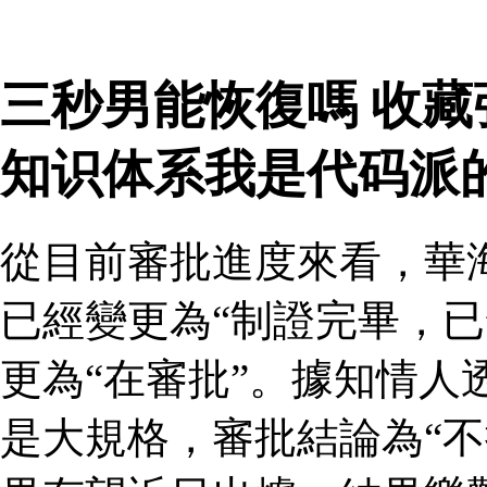
三秒男能恢復嗎 收
知识体系我是代码派
從目前審批進度來看，華
已經變更為“制證完畢，已
更為“在審批”。據知情人
是大規格，審批結論為“不