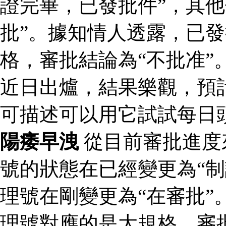
證完畢，已發批件”，其他
批”。據知情人透露，已
格，審批結論為“不批准”
近日出爐，結果樂觀，預
可描述可以用它試試每日
陽痿早洩
從目前審批進度
號的狀態在已經變更為“制
理號在剛變更為“在審批”
理號對應的是大規格，審批