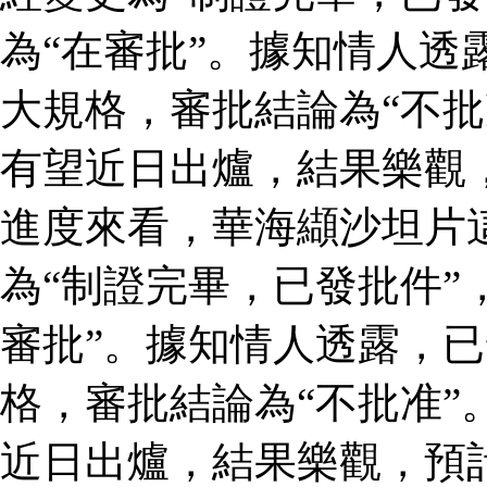
為“在審批”。據知情人透
大規格，審批結論為“不批
有望近日出爐，結果樂觀
進度來看，華海纈沙坦片
為“制證完畢，已發批件”
審批”。據知情人透露，
格，審批結論為“不批准”
近日出爐，結果樂觀，預