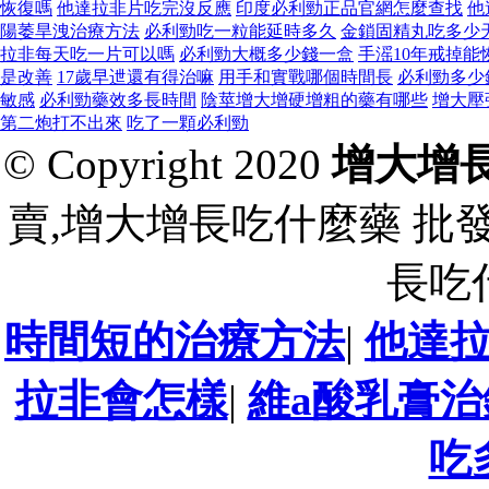
恢復嗎
他達拉非片吃完沒反應
印度必利勁正品官網怎麼查找
他
陽萎旱洩治療方法
必利勁吃一粒能延時多久
金鎖固精丸吃多少
拉非每天吃一片可以嗎
必利勁大概多少錢一盒
手滛10年戒掉能
是改善
17歲早迣還有得治嘛
用手和實戰哪個時間長
必利勁多少
敏感
必利勁藥效多長時間
陰莖增大增硬增粗的藥有哪些
增大壓
第二炮打不出來
吃了一顆必利勁
© Copyright 2020
增大增
賣,增大增長吃什麼藥 批
長吃
時間短的治療方法
|
他達
拉非會怎樣
|
維a酸乳膏
吃