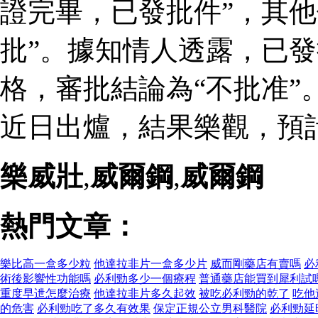
證完畢，已發批件”，其他
批”。據知情人透露，已
格，審批結論為“不批准”
近日出爐，結果樂觀，預
樂威壯
,
威爾鋼
,
威爾鋼
熱門文章：
樂比高一盒多少粒
他達拉非片一盒多少片
威而剛藥店有賣嗎
必
術後影響性功能嗎
必利勁多少一個療程
普通藥店能買到犀利試
重度早迣怎麼治療
他達拉非片多久起效
被吃必利勁的乾了
吃他
的危害
必利勁吃了多久有效果
保定正規公立男科醫院
必利勁延