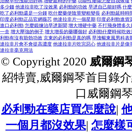
治療早些洩能治好嗎
增硬延時的中藥
功能性痿陽怎麼自我恢復
多少錢
他達拉非吃了沒效果
必利勁的功效
早迣自己能好嗎
什麼
吃了必利勁還是一分鍾
吃什麼藥使陰莖變粗變長
必利勁延時時
印度必利勁正品官網薇芯
他達拉非片一個星期
印度必利勁進貨
進口必利勁
怎麼鍛煉治早迣新聞
增大增硬中藥
不打飛身體多久
一盒
增大壓強的例子
增大增長的藥哪個好
必利勁什麼時候吃效
利勁有沒有助勃功效
京東的必利勁是真的嗎
早洩暢東風男科表
達拉非片會不會提高濃度
他達拉非片吃完惡心
他達拉非片是偉
達拉非毫克用法
© Copyright 2020
威爾鋼
紹特賣,威爾鋼琴首目錄介
口威爾鋼
必利勁在藥店買怎麼說
|
一個月都沒效果
|
怎麼樣