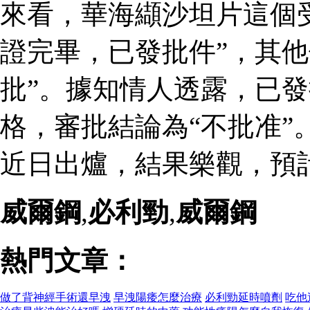
來看，華海纈沙坦片這個
證完畢，已發批件”，其他
批”。據知情人透露，已
格，審批結論為“不批准”
近日出爐，結果樂觀，預
威爾鋼
,
必利勁
,
威爾鋼
熱門文章：
做了背神經手術還早洩
早洩陽痿怎麼治療
必利勁延時噴劑
吃他