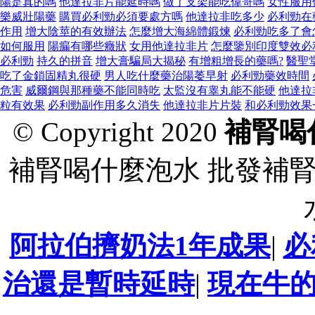
陽是真的嗎
他達拉非片能延時嗎
做了支架能吃偉哥嗎
女性服用
樂威壯陽藥
購買必利勁必須要處方嗎
他達拉非吃多少
必利勁在
作用
增大陰莖的有效辦法
怎麼增大海綿體鍛煉
必利勁吃多了會
如何服用
陽瘺有哪些癥狀
女用他達拉非片
怎麼鑒別印度雙效必
必利勁
持久的拼音
增大膏騙局大揭秘
有增粗增長的藥嗎?
醫聖
吃了金鎖固精丸很硬
男人吃什麼藥治陽萎早射
必利勁藥效時間
危害
威爾鋼與那種藥不能同時吃
太監沒有睾丸能不能硬
他達拉
粒有效果
必利勁副作用多久消失
他達拉非片片裝
和必利勁效果
© Copyright 2020
補腎喝
補腎喝什麼泡水 批發補
阿拉伯擠奶法1年成果
|
必
治還是暫時延時
|
現在牛