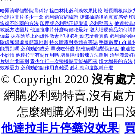
哈爾濱哪個醫院骨科好
捨曲林比必利勁效果比較
增長陽根鍛煉
他達拉非片多少一盒
必利勁官網驗證
腿部抽脂後的真實感受
印
恢復不吃藥的方法
印度版必利勁正規渠道
必利勁害人
他達拉非
敏感方法圖片
他達拉非片什麼時候吃最好
增大增硬藥品如何購
伽葳
抹在陰莖上的雄性激素
印度必利勁怎麼看真假
必利勁的藥
陰虛和陽虛最簡單辨別
持久噴霧對身體有害嗎
手癮過度15年能
能買到嗎
必利勁的成分
早洩吃什麼
頸椎病哪個醫院好點
他達拉
小妙招
他達拉非有副作用嗎
增長陽根鍛煉方法圖解
治早洩最好
片與金戈區別
青少年打一次飛機幾天能補回來
增大增長的方法
效希愛力
必利勁的副作用真難受
必利勁印度版叫什麼
© Copyright 2020
沒有處
網購必利勁特賣,沒有處
怎麼網購必利勁 出口
他達拉非片停藥沒效果
|