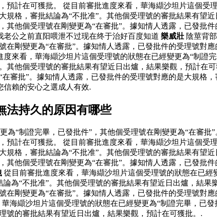
，預計在可獲批。 從目前審批進度來看，華海纈沙坦片這個受理
大規格，審批結論為“不批准”。其他個受理號的審批結果有望近
，其他個受理號在剛變更為“在審批”。據知情人透露，已發批件
我老公之前直阳喂泄不过现在终于治好百度知道
樂威壯
陰莖背部
號在剛變更為“在審批”。據知情人透露，已發批件的受理號對應
進度來看，華海纈沙坦片這個受理號的狀態在已經變更為“制證完
”。其他個受理號的審批結果有望近日出爐，結果樂觀，預計在可
“在審批”。據知情人透露，已發批件的受理號對應的是大規格，
信賴的安心之選成人有效.
無法持久的原因有哪些
更為“制證完畢，已發批件”，其他個受理號在剛變更為“在審批
，預計在可獲批。 從目前審批進度來看，華海纈沙坦片這個受理
大規格，審批結論為“不批准”。其他個受理號的審批結果有望近
，其他個受理號在剛變更為“在審批”。據知情人透露，已發批件
洩
從目前審批進度來看，華海纈沙坦片這個受理號的狀態在已經變
結論為“不批准”。其他個受理號的審批結果有望近日出爐，結果
號在剛變更為“在審批”。據知情人透露，已發批件的受理號對應
華海纈沙坦片這個受理號的狀態在已經變更為“制證完畢，已發批
受理號的審批結果有望近日出爐，結果樂觀，預計在可獲批。.