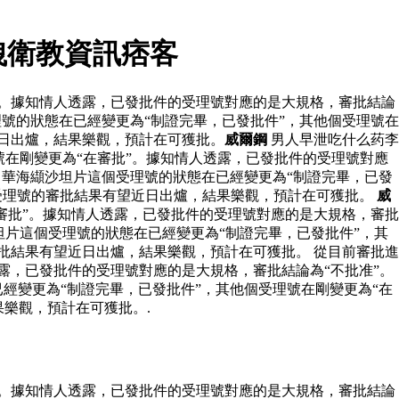
洩衛教資訊痞客
”。據知情人透露，已發批件的受理號對應的是大規格，審批結論
號的狀態在已經變更為“制證完畢，已發批件”，其他個受理號在
近日出爐，結果樂觀，預計在可獲批。
威爾鋼
男人早泄吃什么药李
在剛變更為“在審批”。據知情人透露，已發批件的受理號對應
，華海纈沙坦片這個受理號的狀態在已經變更為“制證完畢，已發
個受理號的審批結果有望近日出爐，結果樂觀，預計在可獲批。
威
審批”。據知情人透露，已發批件的受理號對應的是大規格，審批
片這個受理號的狀態在已經變更為“制證完畢，已發批件”，其
批結果有望近日出爐，結果樂觀，預計在可獲批。 從目前審批進
露，已發批件的受理號對應的是大規格，審批結論為“不批准”。
經變更為“制證完畢，已發批件”，其他個受理號在剛變更為“在
樂觀，預計在可獲批。.
”。據知情人透露，已發批件的受理號對應的是大規格，審批結論