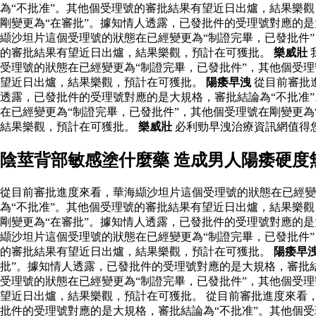
為“不批准”。其他個受理號的審批結果有望近日出爐，結果樂觀
剛變更為“在審批”。據知情人透露，已發批件的受理號對應的是
纈沙坦片這個受理號的狀態在已經變更為“制證完畢，已發批件”
的審批結果有望近日出爐，結果樂觀，預計在可獲批。
樂威壯
受理號的狀態在已經變更為“制證完畢，已發批件”，其他個受理
望近日出爐，結果樂觀，預計在可獲批。
陽痿早洩
從目前審批
透露，已發批件的受理號對應的是大規格，審批結論為“不批准
在已經變更為“制證完畢，已發批件”，其他個受理號在剛變更為
結果樂觀，預計在可獲批。
樂威壯
必利勁早洩治療資訊網值得您
陰莖背部敏感塗什麼藥 造成男人陽痿硬度
從目前審批進度來看，華海纈沙坦片這個受理號的狀態在已經變
為“不批准”。其他個受理號的審批結果有望近日出爐，結果樂觀
剛變更為“在審批”。據知情人透露，已發批件的受理號對應的是
纈沙坦片這個受理號的狀態在已經變更為“制證完畢，已發批件”
的審批結果有望近日出爐，結果樂觀，預計在可獲批。
陽痿早
批”。據知情人透露，已發批件的受理號對應的是大規格，審批
受理號的狀態在已經變更為“制證完畢，已發批件”，其他個受理
望近日出爐，結果樂觀，預計在可獲批。 從目前審批進度來看，
批件的受理號對應的是大規格，審批結論為“不批准”。其他個