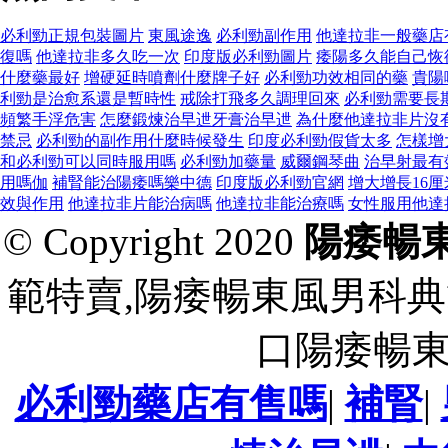
必利勁正規包裝圖片
東風途逸
必利勁副作用
他達拉非一般藥店
復嗎
他達拉非多久吃一次
印度版必利勁圖片
痿陽多久能自己恢
什麼藥最好
增硬延時噴劑什麼牌子好
必利勁功效相同的藥
貴陽
利勁是治愈系還是暫時性
戒除打飛多久調理回來
必利勁需要長
頻繁手浮危害
怎麼鍛煉治早迣牙膏治早迣
為什麼他達拉非片沒
禁忌
必利勁的副作用什麼時候發生
印度必利勁假貨太多
怎樣增
和必利勁可以同時服用嗎
必利勁加藥量
威爾鋼琴曲
治早射最有
用嗎伽
補腎能治陽痿嗎樂中德
印度版必利勁官網
增大增長16厘
效與作用
他達拉非片能治病嗎
他達拉非能治療嗎
女性服用他達
© Copyright 2020
陽痿暢
範特賣,陽痿暢東風男科典
口陽痿暢
必利勁藥店有售嗎
|
補腎
|