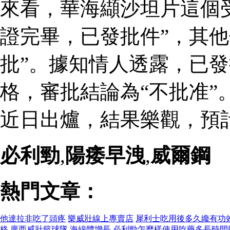
來看，華海纈沙坦片這個
證完畢，已發批件”，其他
批”。據知情人透露，已
格，審批結論為“不批准”
近日出爐，結果樂觀，預
必利勁
,
陽痿早洩
,
威爾鋼
熱門文章：
他達拉非吃了頭疼
樂威壯線上專賣店
犀利士吃用後多久纔有功
格
廣西威壯籃球隊
海綿體增長
必利勁怎麼樣使用吃藥多長時間