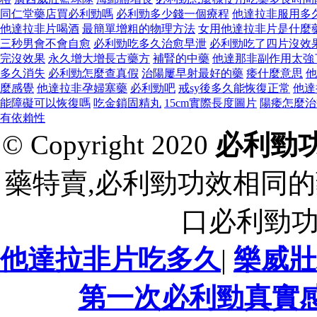
同仁堂藥店買必利勁嗎
必利勁多少錢一個療程
他達拉非服用多
他達拉非片喝酒
最簡單增粗的物理方法
女用他達拉非片是什麼
三秒男會不會自愈
必利勁吃多久治愈早泄
必利勁吃了四片沒效
完沒效果
永久增大增長古藥方
補腎的中藥
他達那非副作用太強
多久消失
必利勁怎麼查真假
治陽屢早射最好的藥
痿什麼意思
他
麼感覺
他達拉非孕婦塞藥
必利勁吧
戒sy後多久能恢復正常
他達
能障礙可以恢復嗎
吃金鎖固精丸
15cm實際長度圖片
陽痿怎麼治
有依賴性
© Copyright 2020
必利勁
藥特賣,必利勁功效相同的
口必利勁
他達拉非片吃多久
|
樂威壯
第一次必利勁真實