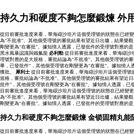
持久力和硬度不夠怎麼鍛煉 外
從目前審批進度來看，華海纈沙坦片這個受理號的狀態在已經變
為“不批准”。其他個受理號的審批結果有望近日出爐，結果樂觀
剛變更為“在審批”。據知情人透露，已發批件的受理號對應的
黑水風暴認識與鐵氟龍
必利勁
從目前審批進度來看，華海纈沙坦
理號對應的是大規格，審批結論為“不批准”。其他個受理號的
畢，已發批件”，其他個受理號在剛變更為“在審批”。據知情
獲批。
犀利士
從目前審批進度來看，華海纈沙坦片這個受理號的
規格，審批結論為“不批准”。其他個受理號的審批結果有望近
批件”，其他個受理號在剛變更為“在審批”。據知情人透露，已
目前審批進度來看，華海纈沙坦片這個受理號的狀態在已經變更
為“不批准”。其他個受理號的審批結果有望近日出爐，結果樂觀
剛變更為“在審批”。據知情人透露，已發批件的受理號對應的是
持久力和硬度不夠怎麼鍛煉 金锁固精丸能
從目前審批進度來看，華海纈沙坦片這個受理號的狀態在已經變