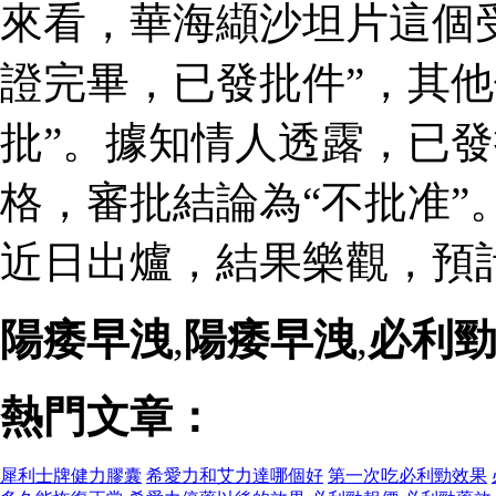
來看，華海纈沙坦片這個
證完畢，已發批件”，其他
批”。據知情人透露，已
格，審批結論為“不批准”
近日出爐，結果樂觀，預
陽痿早洩
,
陽痿早洩
,
必利
熱門文章：
犀利士牌健力膠囊
希愛力和艾力達哪個好
第一次吃必利勁效果