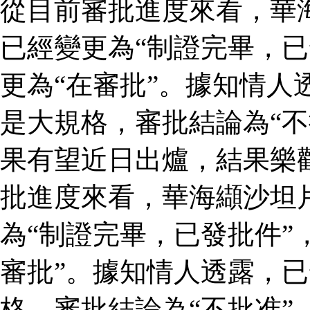
從目前審批進度來看，華
已經變更為“制證完畢，已
更為“在審批”。據知情人
是大規格，審批結論為“不
果有望近日出爐，結果樂
批進度來看，華海纈沙坦
為“制證完畢，已發批件”
審批”。據知情人透露，
格，審批結論為“不批准”