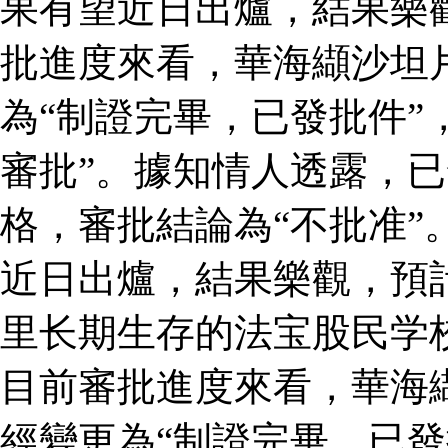
果有望近日出爐，結果樂
批進度來看，華海纈沙坦
為“制證完畢，已發批件”
審批”。據知情人透露，
格，審批結論為“不批准”
近日出爐，結果樂觀，預
里长期生存的法宝股民学
目前審批進度來看，華海
經變更為“制證完畢，已發