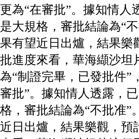
更為“在審批”。據知情人
是大規格，審批結論為“不
果有望近日出爐，結果樂
批進度來看，華海纈沙坦
為“制證完畢，已發批件”
審批”。據知情人透露，
格，審批結論為“不批准”
近日出爐，結果樂觀，預