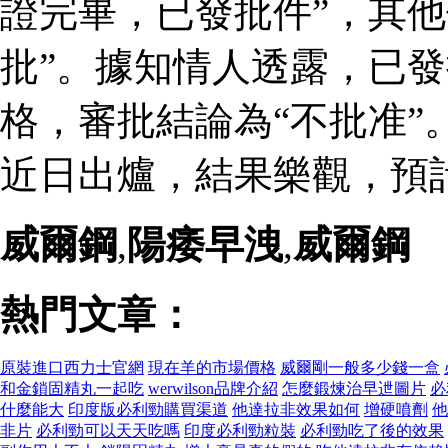
證完畢，已發批件”，其他
批”。據知情人透露，已
格，審批結論為“不批准”
近日出爐，結果樂觀，預
威爾鋼
,
陽痿早洩
,
威爾鋼
熱門文章：
原裝進口西力士官網
現在羊的市場價格
威爾剛一般多少錢一盒
和金鎖固精丸一起吃
werwilson品牌介紹
怎麼鍛煉治早迣圖片
必
什麼能大
印度版必利勁購買渠道
他達拉非效果如何
增硬噴劑
他
非片
必利勁可以天天吃嗎
印度必利勁粒裝
必利勁吃了後的效果