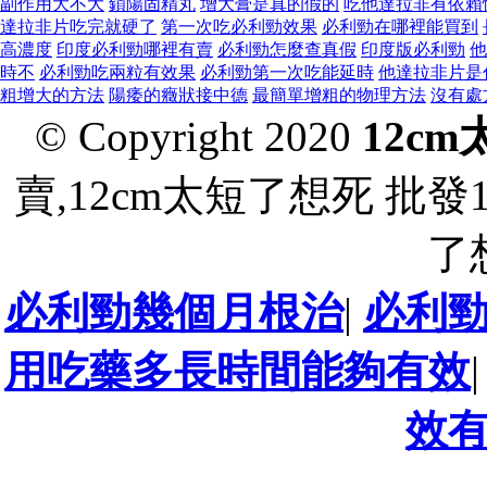
副作用大不大
鎖陽固精丸
增大膏是真的假的
吃他達拉非有依賴
達拉非片吃完就硬了
第一次吃必利勁效果
必利勁在哪裡能買到
高濃度
印度必利勁哪裡有賣
必利勁怎麼查真假
印度版必利勁
他
時不
必利勁吃兩粒有效果
必利勁第一次吃能延時
他達拉非片是
粗增大的方法
陽痿的癥狀接中德
最簡單增粗的物理方法
沒有處
© Copyright 2020
12c
賣,12cm太短了想死 批發
了
必利勁幾個月根治
|
必利
用吃藥多長時間能夠有效
效