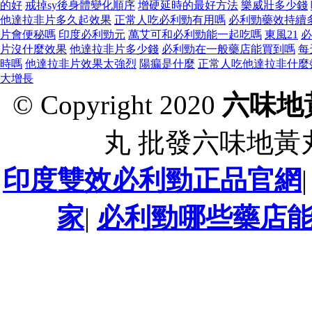
的好
戒掉sy後身體變化順序
增硬延時的最好方法
樂威壯多少錢
他達拉非片多久起效果
正常人吃必利勁有用嗎
必利勁藥效持續
片會便秘嗎
印度必利勁元
萬艾可和必利勁能一起吃嗎
東風21
必
片沒什麼效果
他達拉非片多少錢
必利勁在一般藥店能買到嗎
每
時嗎
他達拉非片效果太強烈
陽瘺是什麼
正常人吃他達拉非什麼
大增長
© Copyright 2020
六味地
丸 批發六味地黃
印度雙效必利勁正品官網
家
|
必利勁哪些藥店