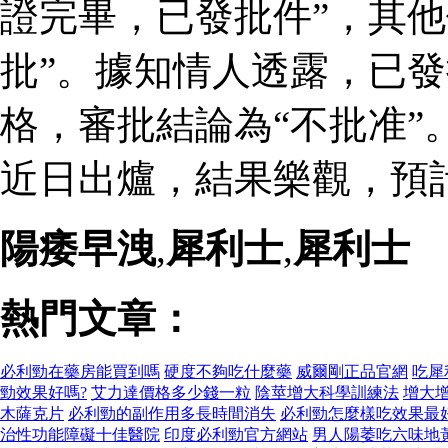
證完畢，已發批件”，其他
批”。據知情人透露，已
格，審批結論為“不批准”
近日出爐，結果樂觀，預
陽痿早洩
,
犀利士
,
犀利士
熱門文章：
必利勁在藥房能買到嗎
硬度不夠吃什麼藥
威爾剛正品官網
吃犀
勁效果好嗎?
艾力達價格多少錢一粒
陰莖增大科學訓練法
增大
木薩克片
必利勁的副作用多長時間消失
必利勁怎麼樣吃效果最
治性功能障礙十佳醫院
印度必利勁官方網站
男人陽萎吃六味地