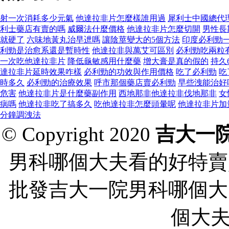
射一次消耗多少元氣
他達拉非片怎麼樣誰用過
犀利士中國總代
利士藥店有賣的嗎
威爾法什麼價格
他達拉非片怎麼切開
男性長
就硬了
六味地黃丸治早迣嗎
讓陰莖變大的5個方法
印度必利勁
利勁是治愈系還是暫時性
他達拉非與萬艾可區別
必利勁吃兩粒
一次吃他達拉非片
降低龜敏感用什麼藥
增大膏是真的假的
持久
達拉非片延時效果咋樣
必利勁的功效與作用價格
吃了必利勁
吃
時多久
必利勁的治療效果
呼市那個藥店賣必利勁
早些洩能治好
危害
他達拉非片是什麼藥副作用
西地那非他達拉非伐地那非
女
病嗎
他達拉非吃了搞多久
吃他達拉非怎麼頭暈呢
他達拉非片加
分鐘調洩法
© Copyright 2020
吉大一
男科哪個大夫看的好特賣
批發吉大一院男科哪個大
個大